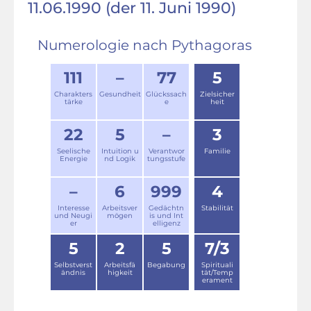
11.06.1990 (der 11. Juni 1990)
Numerologie nach Pythagoras
111
–
77
5
Charakters
Gesundheit
Glückssach
Zielsicher
tärke
e
heit
22
5
–
3
Seelische
Intuition u
Verantwor
Familie
Energie
nd Logik
tungsstufe
–
6
999
4
Interesse
Arbeitsver
Gedächtn
Stabilität
und Neugi
mögen
is und Int
er
elligenz
5
2
5
7/3
Selbstverst
Arbeitsfä
Begabung
Spirituali
ändnis
higkeit
tät/Temp
erament