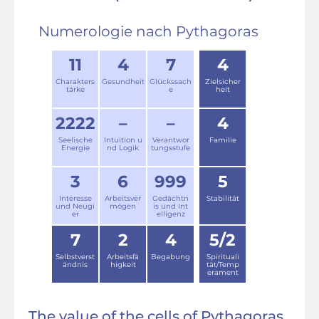
Numerologie nach Pythagoras
11
4
7
4
Charakters
Gesundheit
Glückssach
Zielsicher
tärke
e
heit
2222
–
–
4
Seelische
Intuition u
Verantwor
Familie
Energie
nd Logik
tungsstufe
3
6
999
5
Interesse
Arbeitsver
Gedächtn
Stabilität
und Neugi
mögen
is und Int
er
elligenz
7
2
4
5/2
Selbstverst
Arbeitsfä
Begabung
Spirituali
ändnis
higkeit
tät/Temp
erament
The value of the cells of Pythagoras