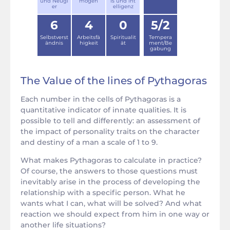
und Neugi
mögen
is und Int
er
elligenz
6
4
0
5/2
Selbstverst
Arbeitsfä
Spiritualit
Tempera
ändnis
higkeit
ät
ment/Be
gabung
The Value of the lines of Pythagoras
Each number in the cells of Pythagoras is a
quantitative indicator of innate qualities. It is
possible to tell and differently: an assessment of
the impact of personality traits on the character
and destiny of a man a scale of 1 to 9.
What makes Pythagoras to calculate in practice?
Of course, the answers to those questions must
inevitably arise in the process of developing the
relationship with a specific person. What he
wants what I can, what will be solved? And what
reaction we should expect from him in one way or
another life situations?