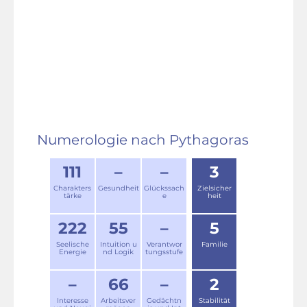
Numerologie nach Pythagoras
111
–
–
3
Charakters
Gesundheit
Glückssach
Zielsicher
tärke
e
heit
222
55
–
5
Seelische
Intuition u
Verantwor
Familie
Energie
nd Logik
tungsstufe
–
66
–
2
Interesse
Arbeitsver
Gedächtn
Stabilität