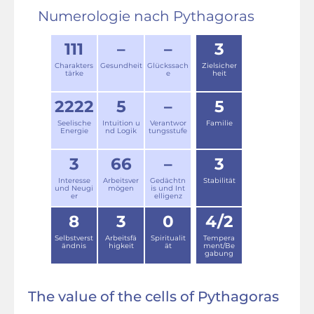
Numerologie nach Pythagoras
111
–
–
3
Charakters
Gesundheit
Glückssach
Zielsicher
tärke
e
heit
2222
5
–
5
Seelische
Intuition u
Verantwor
Familie
Energie
nd Logik
tungsstufe
3
66
–
3
Interesse
Arbeitsver
Gedächtn
Stabilität
und Neugi
mögen
is und Int
er
elligenz
8
3
0
4/2
Selbstverst
Arbeitsfä
Spiritualit
Tempera
ändnis
higkeit
ät
ment/Be
gabung
The value of the cells of Pythagoras