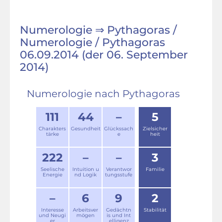
Numerologie ⇒ Pythagoras /
Numerologie / Pythagoras
06.09.2014 (der 06. September
2014)
Numerologie nach Pythagoras
111
44
–
5
Charakters
Gesundheit
Glückssach
Zielsicher
tärke
e
heit
222
–
–
3
Seelische
Intuition u
Verantwor
Familie
Energie
nd Logik
tungsstufe
–
6
9
2
Interesse
Arbeitsver
Gedächtn
Stabilität
und Neugi
mögen
is und Int
er
elligenz