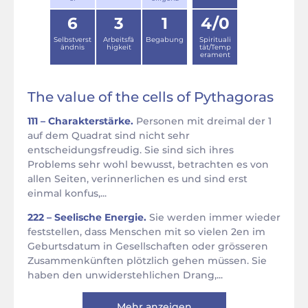
6
3
1
4/0
Selbstverst
Arbeitsfä
Begabung
Spirituali
ändnis
higkeit
tät/Temp
erament
The value of the cells of Pythagoras
111 – Charakterstärke.
Personen mit dreimal der 1
auf dem Quadrat sind nicht sehr
entscheidungsfreudig. Sie sind sich ihres
Problems sehr wohl bewusst, betrachten es von
allen Seiten, verinnerlichen es und sind erst
einmal konfus,...
222 – Seelische Energie.
Sie werden immer wieder
feststellen, dass Menschen mit so vielen 2en im
Geburtsdatum in Gesellschaften oder grösseren
Zusammenkünften plötzlich gehen müssen. Sie
haben den unwiderstehlichen Drang,...
Mehr anzeigen