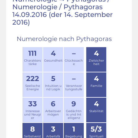
Numerologie / Pythagoras
14.09.2016 (der 14. September
2016)
Numerologie nach Pythagoras
111
4
–
4
Charakters
Gesundheit
Glückssach
Zielsicher
tärke
e
heit
222
5
–
4
Seelische
Intuition u
Verantwor
Familie
Energie
nd Logik
tungsstufe
33
6
9
4
Interesse
Arbeitsver
Gedächtn
Stabilität
und Neugi
mögen
is und Int
er
elligenz
8
3
1
5/3
Selbstverst
Arbeitsfä
Begabung
Spirituali